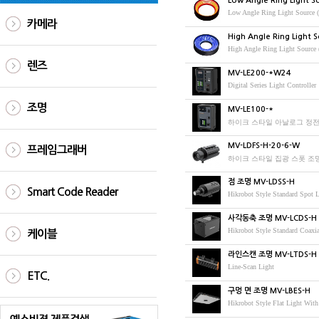
Low Angle Ring Light So
Low Angle Ring Light Source (
카메라
High Angle Ring Light S
High Angle Ring Light Source 
렌즈
MV-LE200-*W24
Digital Series Light Controller
조명
MV-LE100-*
하이크 스타일 아날로그 정전압 
MV-LDFS-H-20-6-W
프레임그래버
하이크 스타일 집광 스폿 조명 
점 조명 MV-LDSS-H
Smart Code Reader
Hikrobot Style Standard Spot
사각동축 조명 MV-LCDS-H
Hikrobot Style Standard Coax
케이블
라인스캔 조명 MV-LTDS-H
Line-Scan Light
ETC.
구멍 면 조명 MV-LBES-H
Hikrobot Style Flat Light Wi