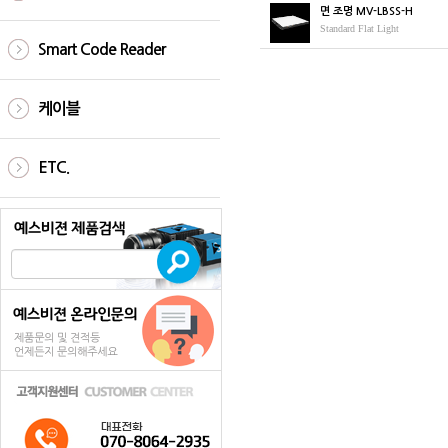
면 조명 MV-LBSS-H
Standard Flat Light
Smart Code Reader
케이블
ETC.