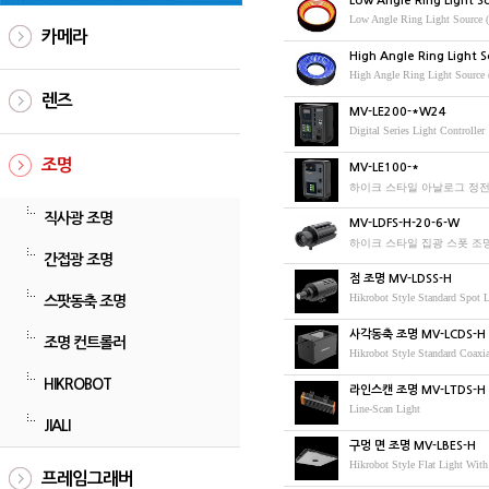
Low Angle Ring Light So
Low Angle Ring Light Source (
카메라
High Angle Ring Light S
High Angle Ring Light Source 
렌즈
MV-LE200-*W24
Digital Series Light Controller
조명
MV-LE100-*
하이크 스타일 아날로그 정전압 
직사광 조명
MV-LDFS-H-20-6-W
하이크 스타일 집광 스폿 조명 
간접광 조명
점 조명 MV-LDSS-H
Hikrobot Style Standard Spot
스팟동축 조명
사각동축 조명 MV-LCDS-H
조명 컨트롤러
Hikrobot Style Standard Coax
HIKROBOT
라인스캔 조명 MV-LTDS-H
Line-Scan Light
JIALI
구멍 면 조명 MV-LBES-H
Hikrobot Style Flat Light Wi
프레임그래버