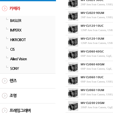
MV-CU020-90UC
2MP Area Scan Camera, USB3
카메라
MV-CU020-90UM
2MP Area Scan Camera, USB
BASLER
MV-CU120-10UC
IMPERX
12MP Area Scan Camera, USB
MV-CU120-10UM
HIKROBOT
12MP Area Scan Camera, USB
CIS
MV-CU060-60GC
6MP Area Scan Camera, GigE,
Allied Vision
MV-CU060-60GM
SONY
6MP Area Scan Camera, GigE
MV-CU060-10UC
렌즈
6MP Area Scan Camera, USB3
MV-CU060-10UM
6MP Area Scan Camera, USB3
조명
MV-CU200-20GM
20MP Area Scan Camera, Gig
프레임그래버