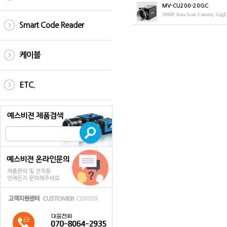
MV-CU200-20GC
20MP Area Scan Camera, GigE
Smart Code Reader
케이블
ETC.