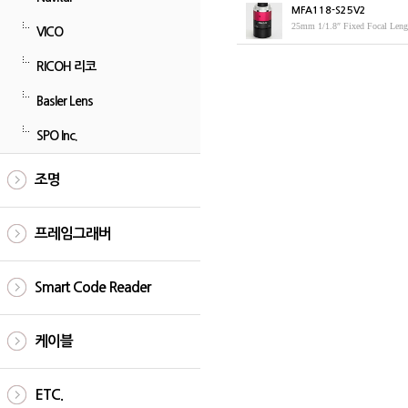
MFA118-S25V2
25mm 1/1.8″ Fixed Focal Le
VICO
RICOH 리코
Basler Lens
SPO Inc.
조명
프레임그래버
Smart Code Reader
케이블
ETC.