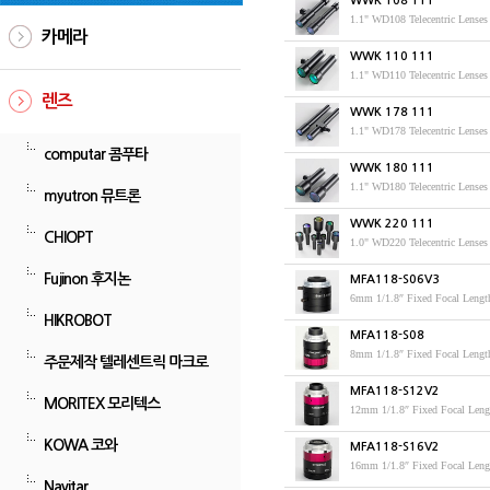
WWK 108 111
1.1" WD108 Telecentric Lenses
카메라
WWK 110 111
1.1" WD110 Telecentric Lenses
렌즈
WWK 178 111
1.1" WD178 Telecentric Lenses
computar 콤푸타
WWK 180 111
1.1" WD180 Telecentric Len
myutron 뮤트론
WWK 220 111
CHIOPT
1.0" WD220 Telecentric Len
Fujinon 후지논
MFA118-S06V3
6mm 1/1.8″ Fixed Focal Len
HIKROBOT
MFA118-S08
8mm 1/1.8″ Fixed Focal Len
주문제작 텔레센트릭 마크로
MFA118-S12V2
MORITEX 모리텍스
12mm 1/1.8″ Fixed Focal Le
KOWA 코와
MFA118-S16V2
16mm 1/1.8″ Fixed Focal Le
Navitar