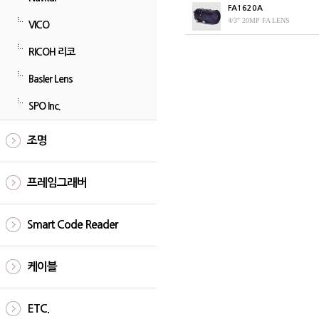
FA1620A
4/3" 20MP FA LENS
VICO
RICOH 리코
Basler Lens
SPO Inc.
조명
프레임그래버
Smart Code Reader
케이블
ETC.