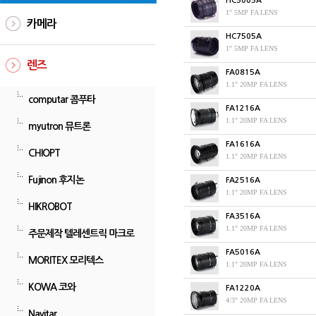
HC5005A
1" 5MP FA LENS
카메라
HC7505A
1" 5MP FA LENS
렌즈
FA0815A
1.1" 20MP FA LENS
computar 콤푸타
FA1216A
1.1" 20MP FA LENS
myutron 뮤트론
FA1616A
CHIOPT
1.1" 20MP FA LENS
Fujinon 후지논
FA2516A
1.1" 20MP FA LENS
HIKROBOT
FA3516A
1.1" 20MP FA LENS
주문제작 텔레센트릭 마크로
FA5016A
MORITEX 모리텍스
1.1" 20MP FA LENS
KOWA 코와
FA1220A
4/3" 20MP FA LENS
Navitar