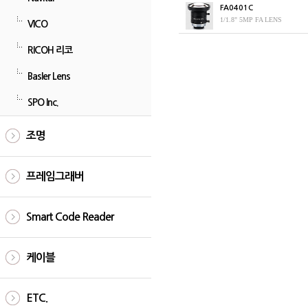
FA0401C
1/1.8" 5MP FA LENS
VICO
RICOH 리코
Basler Lens
SPO Inc.
조명
프레임그래버
Smart Code Reader
케이블
ETC.