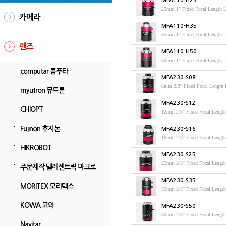
MFA110-H25
25mm 1″ Fixed Focal Length
카메라
MFA110-H35
35mm 1″ Fixed Focal Length
렌즈
MFA110-H50
50mm 1″ Fixed Focal Length
computar 콤푸타
MFA230-S08
8mm 2/3″ Fixed Focal Lengt
myutron 뮤트론
MFA230-S12
CHIOPT
12mm 2/3″ Fixed Focal Leng
Fujinon 후지논
MFA230-S16
16mm 2/3″ Fixed Focal Leng
HIKROBOT
MFA230-S25
25mm 2/3″ Fixed Focal Leng
주문제작 텔레센트릭 마크로
MFA230-S35
MORITEX 모리텍스
35mm 2/3″ Fixed Focal Leng
KOWA 코와
MFA230-S50
50mm 2/3″ Fixed Focal Leng
Navitar