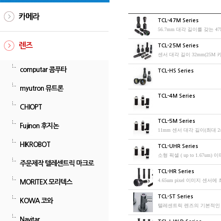
카메라
TCL-47M Series
렌즈
TCL-25M Series
computar 콤푸타
TCL-HS Series
myutron 뮤트론
TCL-4M Series
CHIOPT
TCL-5M Series
Fujinon 후지논
11mm 센서 대각 길이(최대 2/
HIKROBOT
TCL-UHR Series
소형 픽셀 ( up to 1.67um
주문제작 텔레센트릭 마크로
TCL-HR Series
4.65um pixel 이미지 센서
MORITEX 모리텍스
TCL-ST Series
KOWA 코와
텔레센트릭 렌즈의 기본적인
Navitar