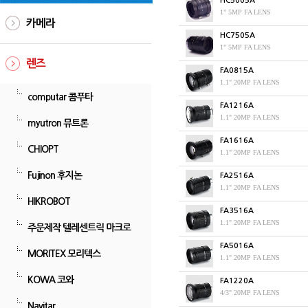
HC5005A
1" 5MP FA LENS
카메라
HC7505A
1" 5MP FA LENS
렌즈
FA0815A
1.1" 20MP FA LENS
computar 콤푸타
FA1216A
1.1" 20MP FA LENS
myutron 뮤트론
FA1616A
CHIOPT
1.1" 20MP FA LENS
Fujinon 후지논
FA2516A
1.1" 20MP FA LENS
HIKROBOT
FA3516A
1.1" 20MP FA LENS
주문제작 텔레센트릭 마크로
FA5016A
MORITEX 모리텍스
1.1" 20MP FA LENS
KOWA 코와
FA1220A
4/3" 20MP FA LENS
Navitar