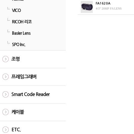
FA1620A
4/3" 20MP FA LENS
VICO
RICOH 리코
Basler Lens
SPO Inc.
조명
프레임그래버
Smart Code Reader
케이블
ETC.