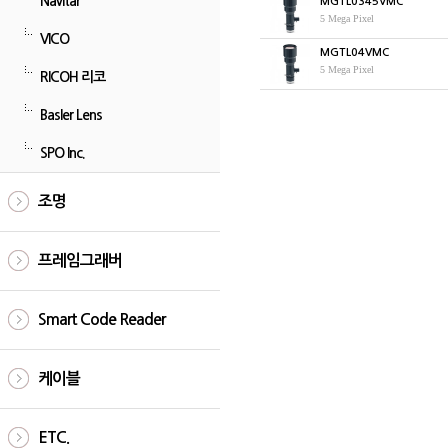
Navitar
MGTL0345VMC
5 Mega Pixel
VICO
MGTL04VMC
5 Mega Pixel
RICOH 리코
Basler Lens
SPO Inc.
조명
프레임그래버
Smart Code Reader
케이블
ETC.