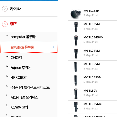
카메라
MGTL023H
5 Mega Pixel
렌즈
MGTL03VM
5 Mega Pixel
computar 콤푸타
MGTL0345VM
5 Mega Pixel
myutron 뮤트론
MGTL04VM
5 Mega Pixel
CHIOPT
MGTL05VM
Fujinon 후지논
5 Mega Pixel
HIKROBOT
MGTL069VM
5 Mega Pixel
주문제작 텔레센트릭 마크로
MGTL10V
5 Mega Pixel
MORITEX 모리텍스
MGTL03VMC
KOWA 코와
5 Mega Pixel