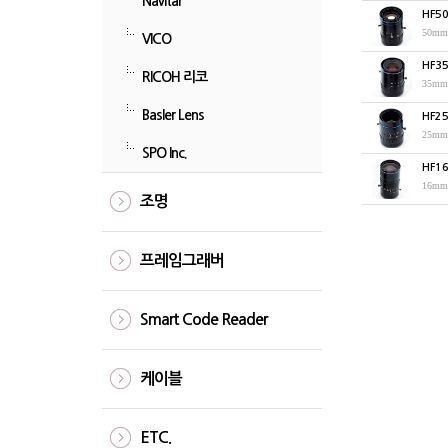
Navitar
HF5
VICO
HF3
RICOH 리코
Basler Lens
HF2
SPO Inc.
HF1
조명
프레임그래버
Smart Code Reader
케이블
ETC.