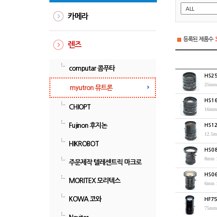
카메라
등록된 제품수
렌즈
computar 콤푸타
HS2
myutron 뮤트론
HS1
CHIOPT
Fujinon 후지논
HS1
HIKROBOT
HS0
주문제작 텔레센트릭 마크로
HS0
MORITEX 모리텍스
KOWA 코와
HF7