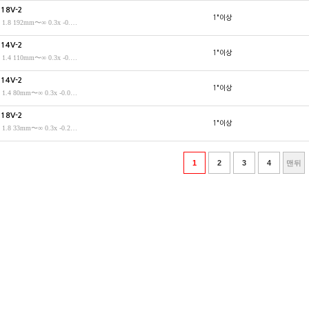
018V-2
1"이상
50mm 1.8 192mm〜∞ 0.3x -0.01% M49 P=0.75 1.2inch
514V-2
1"이상
35mm 1.4 110mm〜∞ 0.3x -0.027% M46 P=0.75 1.1inch
514V-2
1"이상
25mm 1.4 80mm〜∞ 0.3x -0.09% M52 P=0.75 1.1inch
618V-2
1"이상
16mm 1.8 33mm〜∞ 0.3x -0.28% M49 P=0.75 1.1inch
1
2
3
4
맨뒤